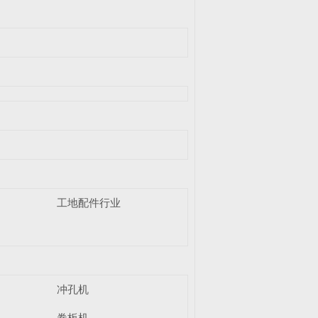
工地配件行业
冲孔机
卷板机