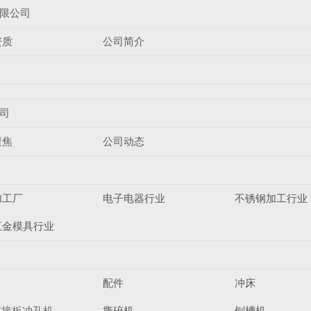
限公司
资质
公司简介
司
聚焦
公司动态
加工厂
电子电器行业
不锈钢加工行业
五金模具行业
配件
冲床
连接板冲孔机
撕碎机
刨槽机