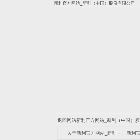
新利官方网站_新利（中国）股份有限公司
返回网站新利官方网站_新利（中国）
关于新利官方网站_新利（中国）
新利