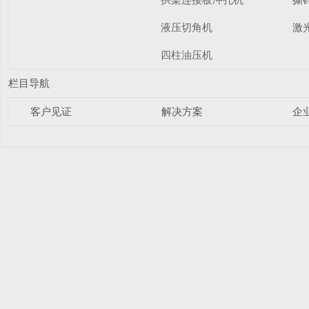
液压切角机
激
四柱油压机
栏目导航
客户见证
解决方案
企