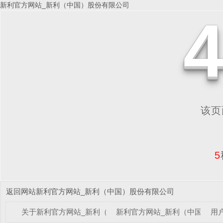
新利官方网站_新利（中国）股份有限公司
该页面
5
返回网站新利官方网站_新利（中国）股份有限公司
关于新利官方网站_新利（中国）股份有限公司
新利官方网站_新利（中国）股
用