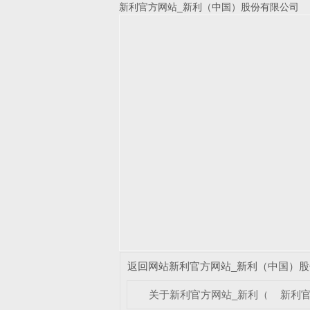
新利官方网站_新利（中国）股份有限公司
返回网站新利官方网站_新利（中国）
关于新利官方网站_新利（中国）
新利