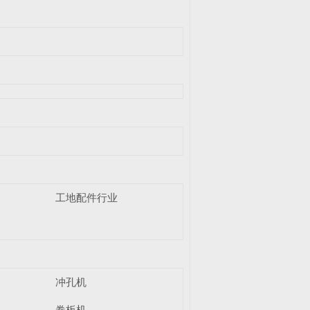
工地配件行业
冲孔机
卷板机